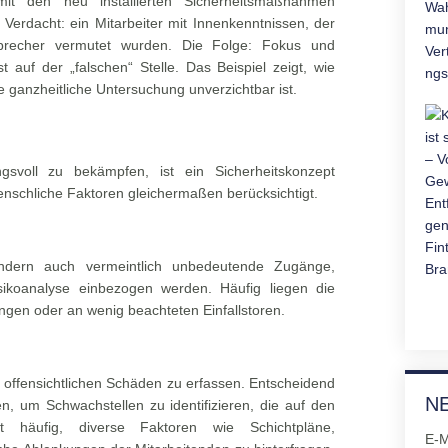
it den neu installierten Sicherheitsmaßnahmen
r Verdacht: ein Mitarbeiter mit Innenkenntnissen, der
nbrecher vermutet wurden. Die Folge: Fokus und
 auf der „falschen“ Stelle. Das Beispiel zeigt, wie
e ganzheitliche Untersuchung unverzichtbar ist.
svoll zu bekämpfen, ist ein Sicherheitskonzept
menschliche Faktoren gleichermaßen berücksichtigt.
sondern auch vermeintlich unbedeutende Zugänge,
ikoanalyse einbezogen werden. Häufig liegen die
ngen oder an wenig beachteten Einfallstoren.
ie offensichtlichen Schäden zu erfassen. Entscheidend
N
en, um Schwachstellen zu identifizieren, die auf den
 häufig, diverse Faktoren wie Schichtpläne,
E-M