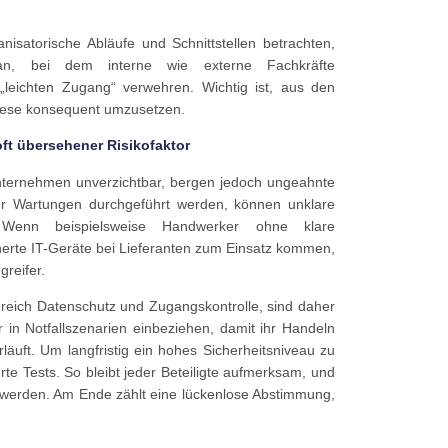
nisatorische Abläufe und Schnittstellen betrachten,
tplan, bei dem interne wie externe Fachkräfte
leichten Zugang“ verwehren. Wichtig ist, aus den
iese konsequent umzusetzen.
oft übersehener Risikofaktor
 Unternehmen unverzichtbar, bergen jedoch ungeahnte
er Wartungen durchgeführt werden, können unklare
. Wenn beispielsweise Handwerker ohne klare
rte IT-Geräte bei Lieferanten zum Einsatz kommen,
greifer.
ereich Datenschutz und Zugangskontrolle, sind daher
 in Notfallszenarien einbeziehen, damit ihr Handeln
äuft. Um langfristig ein hohes Sicherheitsniveau zu
rte Tests. So bleibt jeder Beteiligte aufmerksam, und
t werden. Am Ende zählt eine lückenlose Abstimmung,