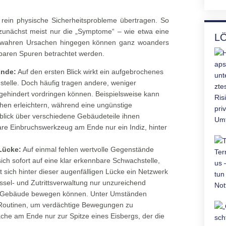
 rein physische Sicherheitsprobleme übertragen. So
 zunächst meist nur die „Symptome“ – wie etwa eine
L
 wahren Ursachen hingegen können ganz woanders
htbaren Spuren betrachtet werden.
ünde:
Auf den ersten Blick wirkt ein aufgebrochenes
stelle. Doch häufig tragen andere, weniger
gehindert vordringen können. Beispielsweise kann
hen erleichtern, während eine ungünstige
blick über verschiedene Gebäudeteile ihnen
tbare Einbruchswerkzeug am Ende nur ein Indiz, hinter
 Lücke:
Auf einmal fehlen wertvolle Gegenstände
sich sofort auf eine klar erkennbare Schwachstelle,
t sich hinter dieser augenfälligen Lücke ein Netzwerk
hlüssel- und Zutrittsverwaltung nur unzureichend
im Gebäude bewegen können. Unter Umständen
 Routinen, um verdächtige Bewegungen zu
ache am Ende nur zur Spitze eines Eisbergs, der die