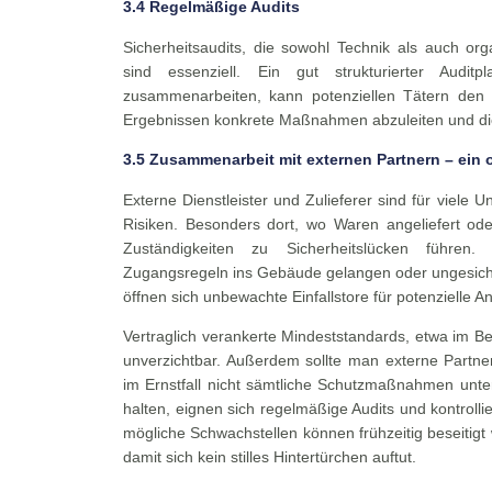
3.4 Regelmäßige Audits
Sicherheitsaudits, die sowohl Technik als auch orga
sind essenziell. Ein gut strukturierter Audi
zusammenarbeiten, kann potenziellen Tätern den „
Ergebnissen konkrete Maßnahmen abzuleiten und d
3.5 Zusammenarbeit mit externen Partnern – ein 
Externe Dienstleister und Zulieferer sind für viele
Risiken. Besonders dort, wo Waren angeliefert od
Zuständigkeiten zu Sicherheitslücken führen
Zugangsregeln ins Gebäude gelangen oder ungesiche
öffnen sich unbewachte Einfallstore für potenzielle An
Vertraglich verankerte Mindeststandards, etwa im B
unverzichtbar. Außerdem sollte man externe Partner
im Ernstfall nicht sämtliche Schutzmaßnahmen unterl
halten, eignen sich regelmäßige Audits und kontrollie
mögliche Schwachstellen können frühzeitig beseitig
damit sich kein stilles Hintertürchen auftut.