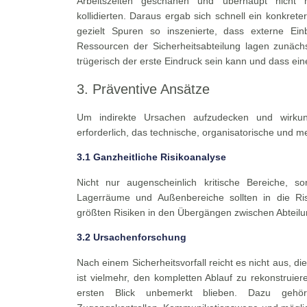
Arbeitszeiten geschahen und überhaupt nicht m
kollidierten. Daraus ergab sich schnell ein konkrete
gezielt Spuren so inszenierte, dass externe Ei
Ressourcen der Sicherheitsabteilung lagen zunächst
trügerisch der erste Eindruck sein kann und dass ein
3. Präventive Ansätze
Um indirekte Ursachen aufzudecken und wirkung
erforderlich, das technische, organisatorische und 
3.1 Ganzheitliche Risikoanalyse
Nicht nur augenscheinlich kritische Bereiche, 
Lagerräume und Außenbereiche sollten in die Ris
größten Risiken in den Übergängen zwischen Abteilu
3.2 Ursachenforschung
Nach einem Sicherheitsvorfall reicht es nicht aus, d
ist vielmehr, den kompletten Ablauf zu rekonstruier
ersten Blick unbemerkt blieben. Dazu gehört