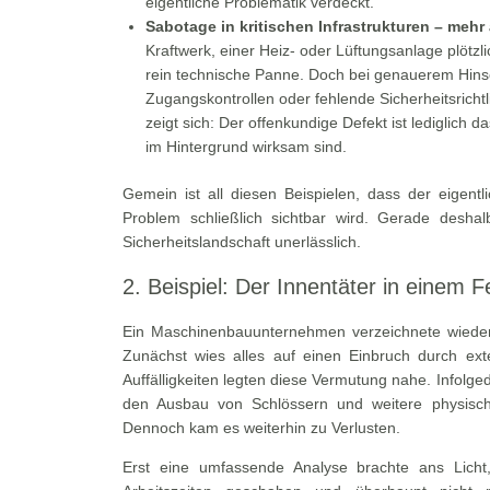
eigentliche Problematik verdeckt.
Sabotage in kritischen Infrastrukturen – mehr 
Kraftwerk, einer Heiz- oder Lüftungsanlage plötzl
rein technische Panne. Doch bei genauerem Hinse
Zugangskontrollen oder fehlende Sicherheitsricht
zeigt sich: Der offenkundige Defekt ist lediglich d
im Hintergrund wirksam sind.
Gemein ist all diesen Beispielen, dass der eigentli
Problem schließlich sichtbar wird. Gerade desha
Sicherheitslandschaft unerlässlich.
2. Beispiel: Der Innentäter in einem F
Ein Maschinenbauunternehmen verzeichnete wiederho
Zunächst wies alles auf einen Einbruch durch ext
Auffälligkeiten legten diese Vermutung nahe. Infolged
den Ausbau von Schlössern und weitere physisc
Dennoch kam es weiterhin zu Verlusten.
Erst eine umfassende Analyse brachte ans Licht,