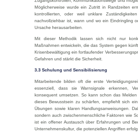
Zugangskontrollen, Kommunikationswege und möglich
Möglicherweise wurde ein Zutritt in Randzeiten ermö
kontrollierten, oder weil unklare Zuständigkeit
nachvollziehbar ist, wann und wo ein Eindringling o
Ursache herausarbeiten.
Mit dieser Methodik lassen sich nicht nur kon
Maßnahmen entwickeln, die das System gegen künftig
Krisenbewältigung ein fortlaufender Verbesserungspr
Gefahren und stärkt die Sicherheit.
3.3 Schulung und Sensibilisierung
Mitarbeitende bilden oft die erste Verteidigungsr
essenziell, dass sie Warnsignale erkennen, 
konsequent umsetzen. So kann schon das Melden 
dieses Bewusstsein zu schärfen, empfiehlt sich ei
Übungen sowie klaren Handlungsanweisungen. Dabei
sondern auch zwischenmenschliche Faktoren wie Soc
ist ein offener Austausch über Erfahrungen und Beo
Unternehmenskultur, die potenziellen Angriffen erfo