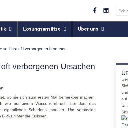
tik
Lösungsansätze
Über uns
le und ihre oft verborgenen Ursachen
e oft verborgenen Ursachen
Ü
Ger
Sic
und
utet, wo sie sich zum ersten Mal bemerkbar machen.
auf
ch wie bei einem Wasserrohrbruch, bei dem das
Unt
 eigentlichen Schadens markiert. Um versteckte
Sic
Blicks hinter die Kulissen.
Ger