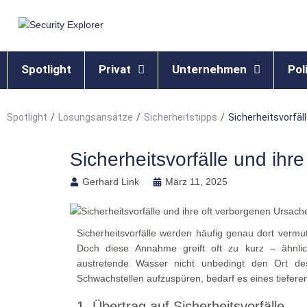
Spotlight
Privat
Unternehmen
Poli
Spotlight
/
Lösungsansätze
/
Sicherheitstipps
/
Sicherheitsvorfäl
Sicherheitsvorfälle und ihr
Gerhard Link
März 11, 2025
Sicherheitsvorfälle werden häufig genau dort verm
Doch diese Annahme greift oft zu kurz – ähnli
austretende Wasser nicht unbedingt den Ort des
Schwachstellen aufzuspüren, bedarf es eines tieferen 
1. Übertrag auf Sicherheitsvorfälle