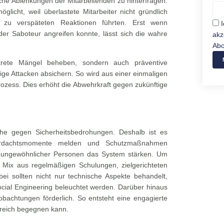
e Ablenkungen der Mitarbeitenden zu hinterfragen.
glicht, weil überlastete Mitarbeiter nicht gründlich
en zu verspäteten Reaktionen führten. Erst wenn
der Saboteur angreifen konnte, lässt sich die wahre
akz
Abo
krete Mängel beheben, sondern auch präventive
e Attacken absichern. So wird aus einer einmaligen
ozess. Dies erhöht die Abwehrkraft gegen zukünftige
eihe gegen Sicherheitsbedrohungen. Deshalb ist es
Verdachtsmomente melden und Schutzmaßnahmen
ungewöhnlicher Personen das System stärken. Um
n Mix aus regelmäßigen Schulungen, zielgerichteten
 sollten nicht nur technische Aspekte behandelt,
ial Engineering beleuchtet werden. Darüber hinaus
bachtungen förderlich. So entsteht eine engagierte
lgreich begegnen kann.