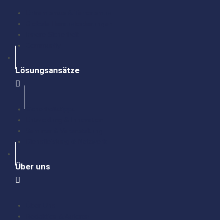
Extremismus & Terrorismus
Globale Herausforderungen
Innere Sicherheit
Community
Lösungsansätze
Sicherheitstipps
Entwicklung & Innovation
Seminar & Veranstaltung
Dienstleistung & Netzwerk
Über uns
Über Uns
Redaktion & Autoren