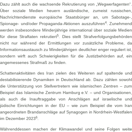
Dazu zählt auch die wachsende Rekrutierung von „Wegwerfagenten“.
Über soziale Medien heuern ausländische, zumeist russischen,
Nachrichtendienste europäische Staatsbürger an, um Sabotage-,
4
Spionage- und/oder Propaganda-Aktionen auszuführen
. Zunehmend
werden insbesondere Minderjährige international über soziale Medien
5
für diese Straftaten rekrutiert
. Dies stellt Strafverfolgungsbehörden
nicht nur während der Ermittlungen vor zusätzliche Probleme, da
Informationsaustausch zu Minderjährigen deutlicher enger reguliert ist,
sondern wirft auch Schwierigkeiten für die Justizbehörden auf, ein
angemessenes Strafmaß zu finden.
Schattenaktivitäten des Iran zielen des Weiteren auf spaltende und
destabilisierende Dynamiken in Deutschland ab. Dazu zählen sowohl
die Unterstützung von Stellvertretern wie islamischen Zentren – zum
Beispiel das Islamische Zentrum Hamburg e.V. – und Organisationen,
als auch die Inauftraggabe von Anschlägen auf israelische und
jüdische Einrichtungen in der EU – wie zum Beispiel die vom Iran
angeordneten Brandanschläge auf Synagogen in Nordrhein-Westfalen
6
im Dezember 2023
.
Währenddessen machen der Klimawandel und seine Folgen weite