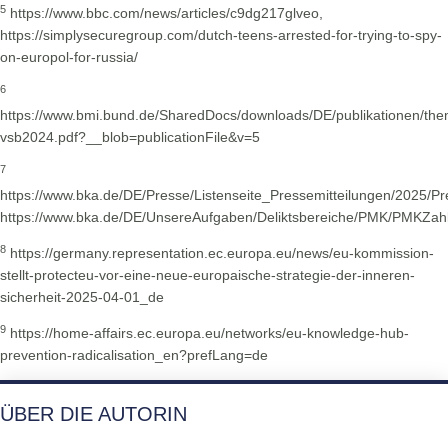
5
https://www.bbc.com/news/articles/c9dg217glveo,
https://simplysecuregroup.com/dutch-teens-arrested-for-trying-to-spy-
on-europol-for-russia/
6
https://www.bmi.bund.de/SharedDocs/downloads/DE/publikationen/the
vsb2024.pdf?__blob=publicationFile&v=5
7
https://www.bka.de/DE/Presse/Listenseite_Pressemitteilungen/2025
https://www.bka.de/DE/UnsereAufgaben/Deliktsbereiche/PMK/PMKZa
8
https://germany.representation.ec.europa.eu/news/eu-kommission-
stellt-protecteu-vor-eine-neue-europaische-strategie-der-inneren-
sicherheit-2025-04-01_de
9
https://home-affairs.ec.europa.eu/networks/eu-knowledge-hub-
prevention-radicalisation_en?prefLang=de
ÜBER DIE AUTORIN