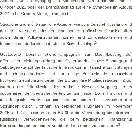
Attentat auf die Synagoge in Manchester, Großbritannien am 2.
Oktober 2025 oder der Brandanschlag auf eine Synagoge im August
2024 in La Grande-Motte, Frankreich.
Staatliche und nicht-staatliche Akteure, wie zum Beispiel Russland und
der Iran, versuchen die deutsche und europäischen Gesellschaften
sowie deren Volkswirtschaften zunehmend zu destabilisieren und
1
beeinflussen dadurch die deutsche Sicherheitslage
.
Gesteuerte Desinformations-Kampagnen zur Beeinflussung der
öffentlichen Meinungsbildung und Cyberangriffe, sowie Spionage und
Sabotageakte auf die kritische Infrastruktur, militärische Einrichtungen
und Industriestandorte sind nur einige Beispiele der russischen
2
hybriden Kriegsführung gegen die EU und ihre Mitgliedsstaaten
. Zwar
wurden der Öffentlichkeit bisher keine Beweise vorgelegt, doch
suggerieren der deutsche Verteidigungsminister Boris Pistorius und
das belgische Verteidigungsministerium einen Link zwischen den
Störungen durch Drohnen an belgischen Flughäfen im November
2025 und Diskussionen in der EU über die Verwendung eingefrorener
russischer Vermögenswerte, die beim belgischen Finanzinstitut
3
Euroclear liegen, um einen Kredit für die Ukraine zu finanzieren
.