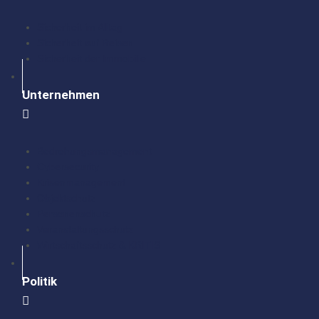
Sicherheit im Alltag
Sicherheit auf Reisen
Sicherheit der Immobilie
Unternehmen
Bedrohungsmanagement
Cybersecurity
Krisenmanagement
Objektschutz
Personenschutz
Veranstaltungsschutz
Wirtschaftsschutz & KRITIS
Politik