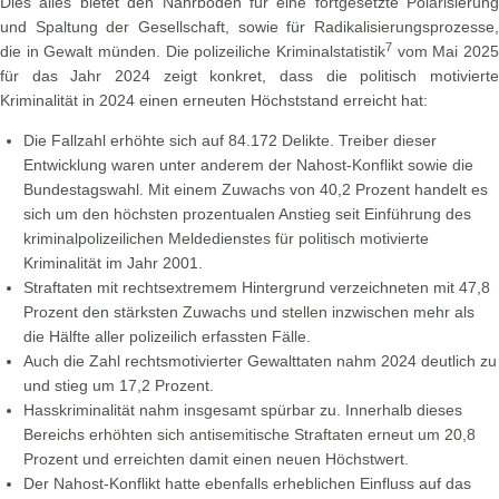
Dies alles bietet den Nährboden für eine fortgesetzte Polarisierung
und Spaltung der Gesellschaft, sowie für Radikalisierungsprozesse,
7
die in Gewalt münden. Die polizeiliche Kriminalstatistik
vom Mai 2025
für das Jahr 2024 zeigt konkret, dass die politisch motivierte
Kriminalität in 2024 einen erneuten Höchststand erreicht hat:
Die Fallzahl erhöhte sich auf 84.172 Delikte. Treiber dieser
Entwicklung waren unter anderem der Nahost-Konflikt sowie die
Bundestagswahl. Mit einem Zuwachs von 40,2 Prozent handelt es
sich um den höchsten prozentualen Anstieg seit Einführung des
kriminalpolizeilichen Meldedienstes für politisch motivierte
Kriminalität im Jahr 2001.
Straftaten mit rechtsextremem Hintergrund verzeichneten mit 47,8
Prozent den stärksten Zuwachs und stellen inzwischen mehr als
die Hälfte aller polizeilich erfassten Fälle.
Auch die Zahl rechtsmotivierter Gewalttaten nahm 2024 deutlich zu
und stieg um 17,2 Prozent.
Hasskriminalität nahm insgesamt spürbar zu. Innerhalb dieses
Bereichs erhöhten sich antisemitische Straftaten erneut um 20,8
Prozent und erreichten damit einen neuen Höchstwert.
Der Nahost-Konflikt hatte ebenfalls erheblichen Einfluss auf das