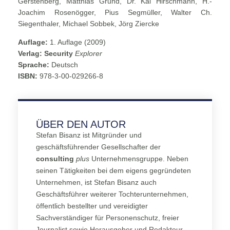
Gerstenberg, Matthias Grund, Dr. Kai Hirschmann, H.-
Joachim Rosenögger, Pius Segmüller, Walter Ch.
Siegenthaler, Michael Sobbek, Jörg Ziercke
Auflage:
1. Auflage (2009)
Verlag:
Security
Explorer
Sprache:
Deutsch
ISBN:
978-3-00-029266-8
ÜBER DEN AUTOR
Stefan Bisanz ist Mitgründer und
geschäftsführender Gesellschafter der
consulting
plus
Unternehmensgruppe. Neben
seinen Tätigkeiten bei dem eigens gegründeten
Unternehmen, ist Stefan Bisanz auch
Geschäftsführer weiterer Tochterunternehmen,
öffentlich bestellter und vereidigter
Sachverständiger für Personenschutz, freier
Journalist sowie Herausgeber und Redakteur