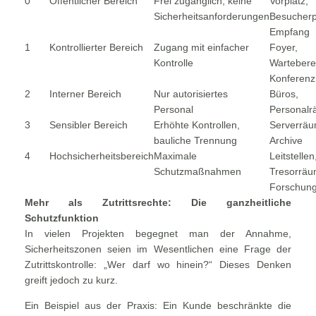
0
Öffentlicher Bereich
Frei zugänglich, keine
Vorplatz,
Sicherheitsanforderungen
Besucherp
Empfang
1
Kontrollierter Bereich
Zugang mit einfacher
Foyer,
Kontrolle
Wartebere
Konferen
2
Interner Bereich
Nur autorisiertes
Büros,
Personal
Personal
3
Sensibler Bereich
Erhöhte Kontrollen,
Serverräu
bauliche Trennung
Archive
4
Hochsicherheitsbereich
Maximale
Leitstellen
Schutzmaßnahmen
Tresorräu
Forschung
Mehr als Zutrittsrechte: Die ganzheitliche
Schutzfunktion
In vielen Projekten begegnet man der Annahme,
Sicherheitszonen seien im Wesentlichen eine Frage der
Zutrittskontrolle: „Wer darf wo hinein?“ Dieses Denken
greift jedoch zu kurz.
Ein Beispiel aus der Praxis: Ein Kunde beschränkte die