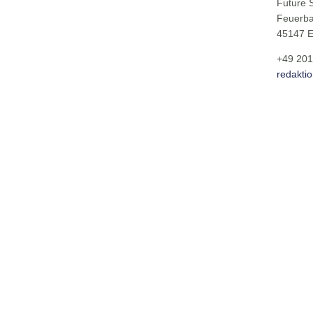
Future 
Feuerba
45147 
+49 201
redakti