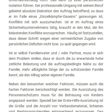
unverhältnismäßig hoch. Das kann zu einer persönlichen
Isolation führen. Der professionelle Umgang mit seinem Beruf
gebietet absolute Diskretion den Auftrag betreffend, so dass
er im Falle eines „Einzelkämpfer-Daseins“ gezwungen ist,
Konflikte mit sich auszumachen. Ist er im Auftrag eines
Sicherheitsunternehmens tätig, braucht er den Mut, die ihn
belastenden Konflikte anzusprechen. Häufig ist festzustellen,
dass dieser Schritt wegen einer vermeintlichen Zugabe von
persönlichen Defiziten nicht bzw. zu spät gegangen wird.
Ist er selbst Familienvater und / oder Partner, muss er sich
dem Problem stellen, dass er durch die zu erwartende hohe
zeitliche Belastung und die auftragsbedingte Nähe zu der
Familie, mehr alltägliche Dinge der zu schützenden Familie
kennt, als den Alltag seiner eigenen Familie.
Neben den benannten weichen Faktoren, müssen auch die
harten Faktoren berücksichtigt werden. Die Ausrüstung des
Personenschützers muss für die Betreuung von Kindern
angepasst werden. Speziell bei der Erste-Hilfe-Ausrüstung ist
die Größe und die Anzahl von Verbandsmaterial, Schienen
und Beatmungsutensilien entsprechend anzupassen. Das